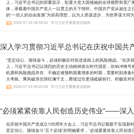
廉政建设和反腐败斗争，刹住了一些多年未刹住的歪风邪气，解决了
上，习近平总书记的郑重宣示，彰显大党大国领袖的全球视野和宽广
清除了党、国家、军队内部存在的严重隐患，管党治党宽松软状况得
体，承载着中国共产党人一以贯之的天下情怀。中国共产党从诞生之
从严治党取得了历史性、开创性成就，产生了全方位、深层次影响，
的“一切人的自由发展”为崇高理想，以为人类谋进步、为世界谋大同
以恒推进全面从严治党，必须毫不动摇坚持和加强党的全面领导——进
对“世界怎么了、我们怎么办”这一时代课题，习近平总书记郑重提出
2026-07-24 08:59:26
学习习近平重要讲话精神
务之重，矛盾风险挑战之多，都对党的自身建设、党的执政能力与领
设一个什么样的世界、如何建设这个世界给出中国方案，为人类前进
求。“全面从严治党，必须坚持和加强党的全面领导。”习近平总书记
历史大势，为人类和平与发展崇高事业注入正能量。“分裂对抗、零和
领导，关系党和国家前途命运，我们的全部事业都建立在这个基础之
回丛林法则不得人心，同球共济、团结合作才是唯一正确选择。”习近
最大优势。踏上新征程，必须把全面从严治党作为重大而严肃的政治
云见日的历史眼光。当各国人民愈发渴望稳定感、确定性、信赖感，
扎实有序推进，把坚持党的全面领导贯彻到管党治党全部工作之中，
中国，一个高举和平、发展、合作、共赢旗帜，弘扬全人类共同价值
权，以党的永不变质确保红色江山永不变色。持之以恒推进全面从严
勇气、智慧和力量。中华民族历来讲求“天下一家”，主张民胞物与、
“坚定信心、接续奋斗，必须积极应对前进道路上的风险挑战。”在庆祝
严的措施、严的氛围——习近平总书记深刻指出，管党治党，必须严
之行，天下为公”的美好世界。推动构建人类命运共同体，植根于中华
上，习近平总书记以强烈的历史主动精神发出时代强音，吹响冲锋号
程，做到真管真严、敢管敢严、长管长严。踏上新征程，必须始终保
文明的共通内核，源源不断释放出跨越国家、文明界限的文化吸引力和
机遇和风险挑战并存、不确定难预料因素增多的时期，需要时刻准备
坚定，始终保持零容忍震慑不变、高压惩治力量常在，一步不停歇、
建人类命运共同体理念以来，习近平总书记在多个场合就这一重大理念进
大考验。乘风破浪岂惧狂澜千丈，爬坡过坎更须砥砺前行。积极应对
变、决心不减、尺度不松，把严的基调、严的措施、严的氛围长期坚
阐明构建人类命运共同体的总路径和总布局；2017年1月，提出建设
略清醒廓清迷雾、以战略主动抢占先机，更好统筹国内国际两个大局
2026-07-23 09:20:08
学习习近平重要讲话精神
治党，必须进一步健全全面从严治党体系——2025年2月16日，《
繁荣、开放包容、清洁美丽的世界的总目标；2023年12月，进一步
奋楫争先，确保中华复兴号巨轮劈波斩浪、行稳致远。强化忧患意识、
文章《健全全面从严治党体系》。在这篇重要文章中，习近平总书记明
学体系的“四梁八柱”……执大象，天下往。如今，已有30多个国家和
习近平总书记来到山东德州，深入田间地头，察看“三夏”生产情况，把
全、功能完备、科学规范、运行高效的全面从严治党体系”，并从组织
共同体共识。人类命运共同体理念连续9年写入联大决议、多次写入
抓在手中。从抓粮食安全到抓能源安全，从确保产业链供应链稳定到
制度体系、责任体系五个方面进行了系统阐述。进入新时代，我们党
架构完备的科学体系，成为引领时代前进的光辉旗帜。推动构建新型
灾害到抓安全生产，一系列重大部署，彰显了防祸于未萌的忧患意识
识，不断推进党的建设理论创新、实践创新、制度创新，在构建全面
新路。“志同道合是伙伴，求同存异也是伙伴”。不同于封闭排他、你
安而不忘危，存而不忘亡，治而不忘乱，这是一个百年大党深沉的历
果。从不断加强党的建设各个领域具体的制度建设，到系统阐述健全
人倡导以开放包容打破隔阂壁垒，以互利共赢超越零和博弈，推动建
忧外患中诞生、在历经磨难中成长、在攻坚克难中壮大，一路披荆斩
在庆祝中国共产党成立105周年大会上，习近平总书记着眼于实现新
实施路径，充分体现了以习近平同志为核心的党中央与时俱进管党治
赢的新型国际关系。相互尊重是前提。今年5月25日晚，北京人民大
争时期，党中央就号召学习《甲申三百年祭》并警醒全党“引为鉴戒，
坚定信心、接续奋斗“五个必须”的明确要求，“必须紧紧依靠人民创造
平总书记鲜明指出，放眼全世界，没有任何一个政党能像中国共产党