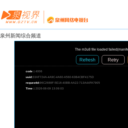
泉州新闻综合频道
The m3u8 file loaded failed(manif
Refresh
Retry
code：
4006
uuid:
33AF724A-4A9C-4A60-A560-63B4CBF4175D
requestId:
96C2688F-5E16-40BB-AA22-713A44FA7905
Time：
2026-08-09 13:09:03