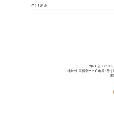
全部评论
闽ICP备0501052
地址:中国福泉州市广电路1号 | 邮編:3
违