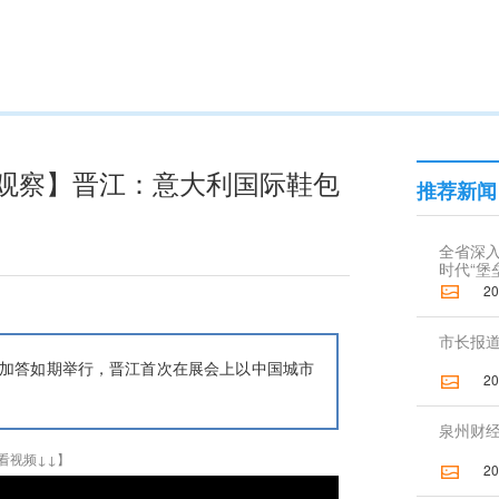
新观察】晋江：意大利国际鞋包
推荐新闻
全省深
时代“堡
2026
市长报
利加答如期举行，晋江首次在展会上以中国城市
2023
泉州财
看视频↓↓】
2025