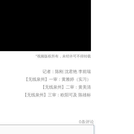
*视频版权所有，未经许可不得转载
记者：陈刚 沈君艳 李前瑞
【无线泉州】一审：黄雅婷（实习）
【无线泉州】二审：黄美清
【无线泉州】三审：欧阳可及 陈雄标
0条评论