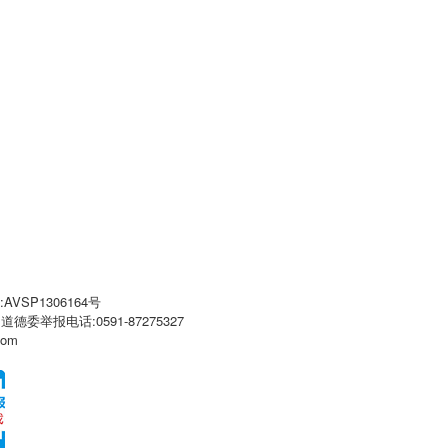
VSP1306164号
闻道德委举报电话:0591-87275327
com