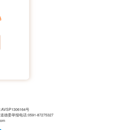
码
VSP1306164号
闻道德委举报电话:0591-87275327
com